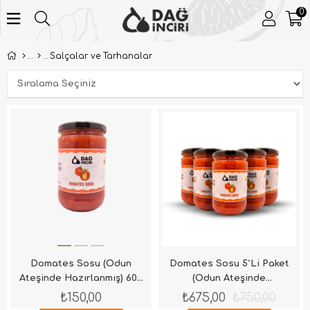
0
Salçalar ve Tarhanalar
Domates Sosu (Odun
Domates Sosu 5`Li Paket
Ateşinde Hazırlanmış) 600
(Odun Ateşinde
Gr
Hazırlanmış) 600 Gr
₺150,00
₺675,00
₺750,00