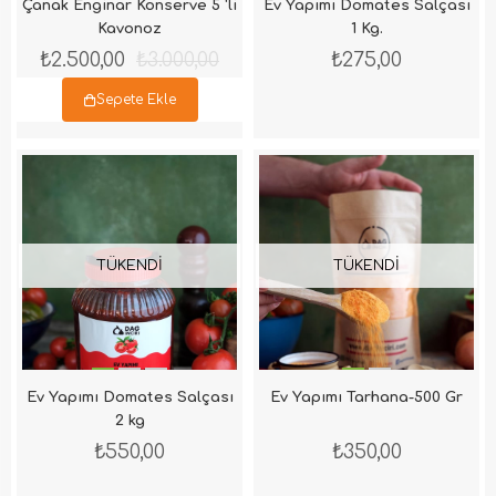
Çanak Enginar Konserve 5 'li
Ev Yapımı Domates Salçası
Kavonoz
1 Kg.
₺2.500,00
₺3.000,00
₺275,00
Sepete Ekle
TÜKENDI
TÜKENDI
Ev Yapımı Domates Salçası
Ev Yapımı Tarhana-500 Gr
2 kg
₺550,00
₺350,00