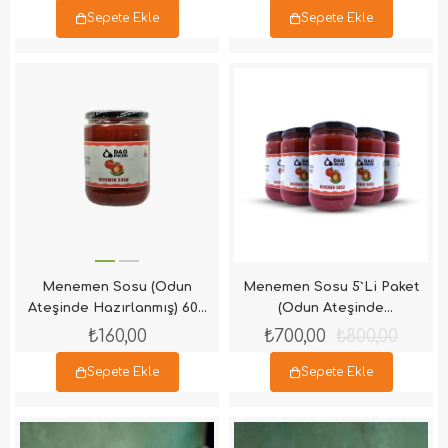
Sepete Ekle
Sepete Ekle
Menemen Sosu (Odun
Menemen Sosu 5`Li Paket
Ateşinde Hazırlanmış) 600
(Odun Ateşinde
Gr
Hazırlanmış) 600 Gr
₺160,00
₺700,00
₺800,00
Sepete Ekle
Sepete Ekle