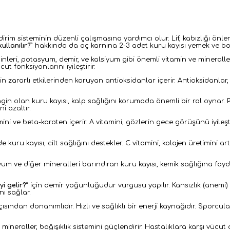
ndirim sisteminin düzenli çalışmasına yardımcı olur. Lif, kabızlığı önl
kullanılır?
” hakkında da aç karnına 2-3 adet kuru kayısı yemek ve bol 
minleri, potasyum, demir, ve kalsiyum gibi önemli vitamin ve mineralle
ut fonksiyonlarını iyileştirir.
in zararlı etkilerinden koruyan antioksidanlar içerir. Antioksidanla
in olan kuru kayısı, kalp sağlığını korumada önemli bir rol oynar.
i azaltır.
mini ve beta-karoten içerir. A vitamini, gözlerin gece görüşünü iyile
e kuru kayısı, cilt sağlığını destekler. C vitamini, kolajen üretimini ar
um ve diğer mineralleri barındıran kuru kayısı, kemik sağlığına fayd
yi gelir?
” için
demir yoğunluğudur vurgusu yapılır. Kansızlık (anemi) 
nı sağlar.
ısından donanımlıdır. Hızlı ve sağlıklı bir enerji kaynağıdır. Sporcul
e mineraller, bağışıklık sistemini güçlendirir. Hastalıklara karşı vücut 