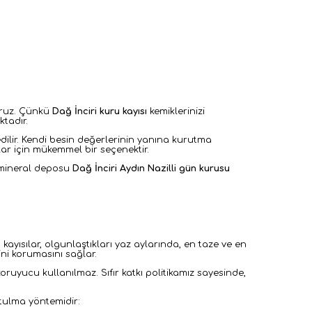
yoruz. Çünkü
Dağ İnciri kuru kayısı
kemiklerinizi
tadır.
ilir. Kendi besin değerlerinin yanına kurutma
nlar için mükemmel bir seçenektir.
e mineral deposu
Dağ İnciri Aydın Nazilli gün kurusu
kayısılar, olgunlaştıkları yaz aylarında, en taze ve en
ni korumasını sağlar.
uyucu kullanılmaz. Sıfır katkı politikamız sayesinde,
utulma yöntemidir: