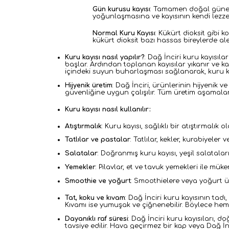
Gün kurusu kayısı
: Tamamen doğal güneş 
yoğunlaşmasına ve kayısının kendi lezzet
Normal Kuru Kayısı
: Kükürt dioksit gibi
kükürt dioksit bazı hassas bireylerde ale
Kuru kayısı nasıl yapılır?
:
Dağ İnciri kuru kayısıla
başlar. Ardından toplanan kayısılar yıkanır ve ka
içindeki suyun buharlaşması sağlanarak, kuru kay
Hijyenik üretim
:
Dağ İnciri, ürünlerinin hijyenik v
güvenliğine uygun çalışılır. Tüm üretim aşamalarında
Kuru kayısı nasıl kullanılır:
Atıştırmalık
: Kuru kayısı, sağlıklı bir atıştırmalı
Tatlılar ve pastalar
: Tatlılar, kekler, kurabiyeler 
Salatalar
: Doğranmış kuru kayısı, yeşil salatalar
Yemekler
: Pilavlar, et ve tavuk yemekleri ile m
Smoothie ve yoğurt
: Smoothielere veya yoğurt üz
Tat, koku ve kıvam
:
Dağ İnciri kuru kayısının tadı,
Kıvamı ise yumuşak ve çiğnenebilir. Böylece hem
Dayanıklı raf süresi
:
Dağ İnciri kuru kayısıları, 
tavsiye edilir. Hava geçirmez bir kap veya Dağ İnc