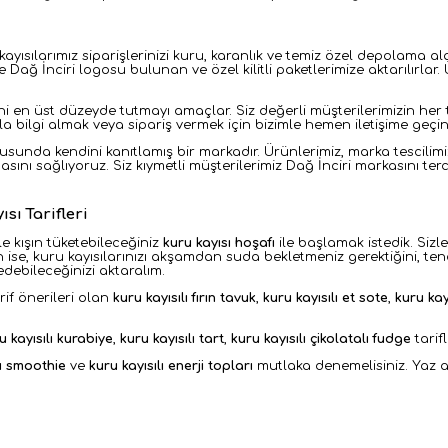
ayısılarımız siparişlerinizi kuru, karanlık ve temiz özel depolama alan
 Dağ İnciri logosu bulunan ve özel kilitli paketlerimize aktarılır
ni en üst düzeyde tutmayı amaçlar. Siz değerli müşterilerimizin he
a bilgi almak veya sipariş vermek için bizimle hemen iletişime geçin
onusunda kendini kanıtlamış bir markadır. Ürünlerimiz, marka tescilim
masını sağlıyoruz. Siz kıymetli müşterilerimiz Dağ İnciri markasını ter
sı Tarifleri
le kışın tüketebileceğiniz
kuru kayısı hoşafı
ile
başlamak istedik. Sizl
in ise, kuru kayısılarınızı akşamdan suda bekletmeniz gerektiğini, te
edebileceğinizi aktaralım.
if önerileri olan
kuru kayısılı fırın tavuk
,
kuru kayısılı et sote
,
kuru kay
u kayısılı kurabiye
,
kuru kayısılı tart
,
kuru kayısılı çikolatalı fudge
tarifl
lı smoothie
ve
kuru kayısılı enerji topları
mutlaka denemelisiniz. Yaz a