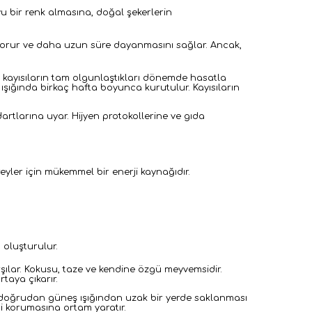
u bir renk almasına, doğal şekerlerin
ni korur ve daha uzun süre dayanmasını sağlar. Ancak,
ce kayısıların tam olgunlaştıkları dönemde hasatla
 ışığında birkaç hafta boyunca kurutulur. Kayısıların
dartlarına uyar. Hijyen protokollerine ve gıda
ireyler için mükemmel bir enerji kaynağıdır.
 oluşturulur.
karşılar. Kokusu, taze ve kendine özgü meyvemsidir.
taya çıkarır.
ve doğrudan güneş ışığından uzak bir yerde saklanması
ini korumasına ortam yaratır.