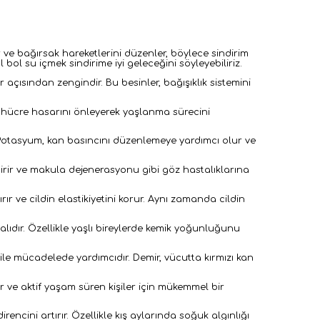
er ve bağırsak hareketlerini düzenler, böylece sindirim
bol su içmek sindirime iyi geleceğini söyleyebiliriz.
r açısından zengindir. Bu besinler, bağışıklık sistemini
r, hücre hasarını önleyerek yaşlanma sürecini
 Potasyum, kan basıncını düzenlemeye yardımcı olur ve
ştirir ve makula dejenerasyonu gibi göz hastalıklarına
tırır ve cildin elastikiyetini korur. Aynı zamanda cildin
alıdır. Özellikle yaşlı bireylerde kemik yoğunluğunu
ile mücadelede yardımcıdır. Demir, vücutta kırmızı kan
ar ve aktif yaşam süren kişiler için mükemmel bir
direncini artırır. Özellikle kış aylarında soğuk algınlığı