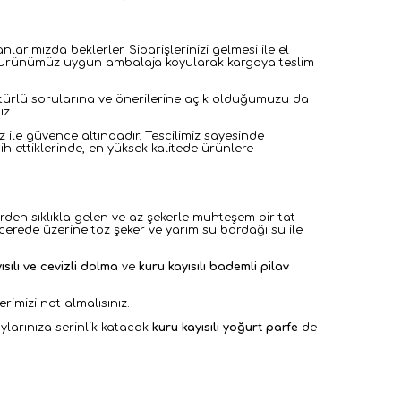
larımızda beklerler. Siparişlerinizi gelmesi ile el
lar. Ürünümüz uygun ambalaja koyularak kargoya teslim
r türlü sorularına ve önerilerine açık olduğumuzu da
iz.
iz ile güvence altındadır. Tescilimiz sayesinde
cih ettiklerinde, en yüksek kalitede ürünlere
erden sıklıkla gelen ve az şekerle muhteşem bir tat
ncerede üzerine toz şeker ve yarım su bardağı su ile
ısılı ve cevizli dolma
ve
kuru kayısılı bademli pilav
erimizi not almalısınız.
ylarınıza serinlik katacak
kuru kayısılı yoğurt parfe
de