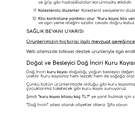
ve grip gibi hastalıklardan korunmada etkilidir.
Kolesterolü düzenler
: Kolesterol seviyelerini düz
Kilo kontrolüne yardımcı olur
: “
Kuru kayısı kilo ver
ve aşırı yeme isteğini azaltır cevabı doğru kabul 
SAĞLIK BEYANI UYARISI
Ürünlerimizin hiçbirisi ilgili mevzuat gereğince
Web sitemizde bitkisel destek ürünleriyle ilgili en
Doğal ve Besleyici Dağ İnciri Kuru Kay
Dağ İnciri
kuru kayısı
doğallığı, yoğun besleyici değeri v
üretilir. Kuru kayısımız hem lezzeti hem de sağlığa olan
Çünkü bütün ürünlerimizde olduğu gibi kuru kayısımızda
çocuklarımız tüketecek gibi kuru kayısı sunuyoruz.
Şimdi
“
kuru kayısı kilosu kaç TL?
” ye yanıt bulmak için 
“
Dağ İnciri” ailesi olarak afiyetler dileriz. Şifa olsun.