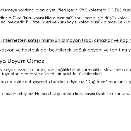
enlemeye yardımcı olan diyet lifleri içerir. Kötü kolesterolü (LDL) düş
dirir mi?
” ve “
kuru kayısı kilo aldırır mı?
” sorularınız için d
üşük kalorili
edilmektedir. Bu özellikleri ve
kuru kayısı kalori
düşük olması ile
kilo
 internetten satışı mümkün olmayan tıbbi cihazlar ve ilaç ni
dikasyon ve hastalık adı belirtilerek, sağlık beyanı ve tanıtım
ısıya Doyum Olmaz
e eşsiz lezzeti ile öne çıkan sağlıklı bir atıştırmalıktır. Mevsiminin e
 faydaları nedeniyle düzenli bir şekilde tüketilmelidir.
 da kalite anlayışımızla hareket ediyoruz. “Dağ İnciri” markamız çat
sitemizi inceleyiniz. Hemen bütçe dostu
kuru kayısı fiyatı
ile ürünümüzü