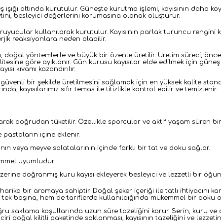
ışığı altında kurutulur. Güneşte kurutma işlemi, kayısının daha koy
ini, besleyici değerlerini korumasına olanak oluşturur.
 koruyucular kullanılarak kurutulur. Kayısının parlak turuncu rengi
rjik reaksiyonlara neden olabilir.
rı, doğal yöntemlerle ve büyük bir özenle üretilir. Üretim süreci, ön
litesine göre ayıklanır. Gün kurusu kayısılar elde edilmek için güneş
ısı kıvamı kazandırılır.
e güvenli bir şekilde üretilmesini sağlamak için en yüksek kalite stan
, kayısılarımız sıfır temas ile titizlikle kontrol edilir ve temizlenir.
k olarak doğrudan tüketilir. Özellikle sporcular ve aktif yaşam süren b
ve pastaların içine eklenir.
ının veya meyve salatalarının içinde farklı bir tat ve doku sağlar.
ükemmel uyumludur.
erine doğranmış kuru kayısı ekleyerek besleyici ve lezzetli bir öğün
 harika bir aromaya sahiptir. Doğal şeker içeriği ile tatlı ihtiyacını 
 tek başına, hem de tariflerde kullanıldığında mükemmel bir doku or
doğru saklama koşullarında uzun süre tazeliğini korur. Serin, kuru 
iri doğal kilitli paketinde saklanması, kayısının tazeliğini ve lezzet