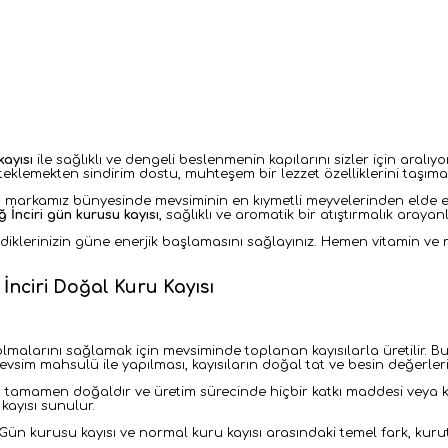
kayısı
ile sağlıklı ve dengeli beslenmenin kapılarını sizler için aralı
klemekten sindirim dostu, muhteşem bir lezzet özelliklerini taşımak
, markamız bünyesinde mevsiminin en kıymetli meyvelerinden elde ed
 İnciri gün kurusu kayısı
, sağlıklı ve aromatik bir atıştırmalık araya
evdiklerinizin güne enerjik başlamasını sağlayınız. Hemen vitamin v
İnciri Doğal Kuru Kayısı
lmalarını sağlamak için mevsiminde toplanan kayısılarla üretilir. Bu 
vsim mahsulü ile yapılması, kayısıların doğal tat ve besin değerleri
ı
tamamen doğaldır ve üretim sürecinde hiçbir katkı maddesi veya kor
kayısı sunulur.
Gün kurusu kayısı ve normal kuru kayısı arasındaki temel fark, kur