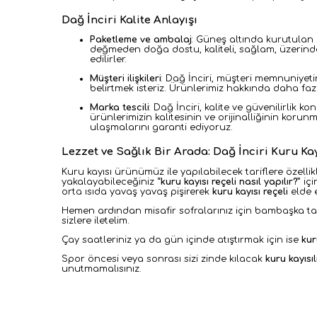
Dağ İnciri Kalite Anlayışı
Paketleme ve ambalaj
: Güneş altında kurutulan k
değmeden doğa dostu, kaliteli, sağlam, üzerinde
edilirler.
Müşteri ilişkileri
:
Dağ İnciri, müşteri memnuniyeti
belirtmek isteriz. Ürünlerimiz hakkında daha fazl
Marka tescili
:
Dağ İnciri, kalite ve güvenilirlik k
ürünlerimizin kalitesinin ve orijinalliğinin korun
ulaşmalarını garanti ediyoruz.
Lezzet ve Sağlık Bir Arada: Dağ İnciri Kuru Kayı
Kuru kayısı ürünümüz ile yapılabilecek tariflere özellik
yakalayabileceğiniz “
kuru kayısı reçeli nasıl yapılır?
” iç
orta ısıda yavaş yavaş pişirerek
kuru kayısı reçeli
elde 
Hemen ardından misafir sofralarınız için bambaşka tar
sizlere iletelim.
Çay saatleriniz ya da gün içinde atıştırmak için ise
kur
Spor öncesi veya sonrası sizi zinde kılacak
kuru kayısı
unutmamalısınız.