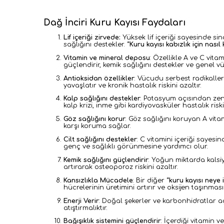
Dağ İnciri Kuru Kayısı Faydaları
Lif içeriği zirvede:
Yüksek lif içeriği sayesinde si
sağlığını destekler. “
Kuru kayısı kabızlık için nasıl 
Vitamin ve mineral deposu
: Ö
zellikle A ve C vita
güçlendirir, kemik sağlığını destekler ve genel vüc
Antioksidan özellikler
: V
ücudu serbest radikaller
yavaşlatır ve kronik hastalık riskini azaltır.
Kalp sağlığını destekler
:
Potasyum açısından zeng
kalp krizi, inme gibi kardiyovasküler hastalık riskin
Göz sağlığını korur
: Göz sağlığını koruyan
A vita
karşı koruma sağlar.
Cilt sağlığını destekler
:
C vitamini içeriği sayesind
genç ve sağlıklı görünmesine yardımcı olur.
Kemik sağlığını güçlendirir
: Yoğun miktarda kalsiy
artırarak osteoporoz riskini azaltır.
Kansızlıkla Mücadele
: Bir diğer “
kuru kayısı neye i
hücrelerinin üretimini artırır ve oksijen taşınması
Enerji Verir
: Doğal şekerler ve karbonhidratlar aç
atıştırmalıktır.
Bağışıklık sistemini güçlendirir
: İçerdiği vitamin v