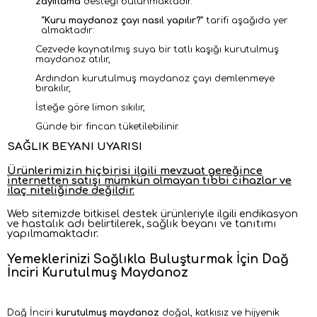
zayıflama
desteği bulunmaktadır.
“
Kuru maydanoz çayı nasıl yapılır?
” tarifi aşağıda yer
almaktadır:
Cezvede kaynatılmış suya bir tatlı kaşığı kurutulmuş
maydanoz atılır,
Ardından kurutulmuş maydanoz çayı demlenmeye
bırakılır,
İsteğe göre limon sıkılır,
Günde bir fincan tüketilebilinir.
SAĞLIK BEYANI UYARISI
Ürünlerimizin hiçbirisi ilgili mevzuat gereğince
internetten satışı mümkün olmayan tıbbi cihazlar ve
ilaç niteliğinde değildir.
Web sitemizde bitkisel destek ürünleriyle ilgili endikasyon
ve hastalık adı belirtilerek, sağlık beyanı ve tanıtımı
yapılmamaktadır.
Yemeklerinizi S
ağlıkla B
uluşturmak İ
çin Dağ
İnciri K
urutulmuş M
aydanoz
Dağ İnciri
kurutulmuş maydanoz
doğal, katkısız ve hijyenik