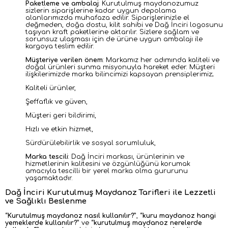
Paketleme ve ambalaj
:
Kurutulmuş maydanozumuz
sizlerin siparişlerine kadar uygun depolama
alanlarımızda muhafaza edilir. Siparişlerinizle el
değmeden, doğa dostu, kilit sahibi ve Dağ İnciri logosunu
taşıyan kraft paketlerine aktarılır. Sizlere sağlam ve
sorunsuz ulaşması için de ürüne uygun ambalajı ile
kargoya teslim edilir.
Müşteriye verilen önem
:
Markamız her adımında kaliteli ve
doğal ürünleri sunma misyonuyla hareket eder. Müşteri
ilişkilerimizde marka bilincimizi kapsayan prensiplerimiz;
Kaliteli ürünler,
Şeffaflık ve güven,
Müşteri geri bildirimi,
Hızlı ve etkin hizmet,
Sürdürülebilirlik ve sosyal sorumluluk,
Marka tescili
: Dağ İnciri markası, ürünlerinin ve
hizmetlerinin kalitesini ve özgünlüğünü korumak
amacıyla tescilli bir yerel marka olma gururunu
yaşamaktadır.
Dağ İnciri Kurutulmuş Maydanoz Tarifleri ile Lezzetli
ve Sağlıklı Beslenme
“
Kurutulmuş maydanoz nasıl kullanılır?
”, “
kuru maydanoz hangi
yemeklerde kullanılır?
” ve “
kurutulmuş maydanoz nerelerde