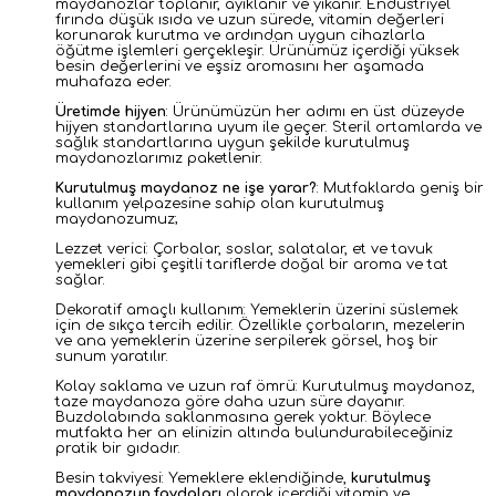
maydanozlar toplanır, ayıklanır ve yıkanır. Endüstriyel
fırında düşük ısıda ve uzun sürede, vitamin değerleri
korunarak kurutma ve ardından uygun cihazlarla
öğütme işlemleri gerçekleşir. Ürünümüz içerdiği yüksek
besin değerlerini ve eşsiz aromasını her aşamada
muhafaza eder.
Üretimde hijyen
: Ürünümüzün her adımı en üst düzeyde
hijyen standartlarına uyum ile geçer. Steril ortamlarda ve
sağlık standartlarına uygun şekilde kurutulmuş
maydanozlarımız paketlenir.
Kurutulmuş maydanoz ne işe yarar?
: Mutfaklarda geniş bir
kullanım yelpazesine sahip olan kurutulmuş
maydanozumuz;
Lezzet verici:
Çorbalar, soslar, salatalar, et ve tavuk
yemekleri gibi çeşitli tariflerde doğal bir aroma ve tat
sağlar.
Dekoratif amaçlı kullanım: Yemeklerin üzerini süslemek
için de sıkça tercih edilir. Özellikle çorbaların, mezelerin
ve ana yemeklerin üzerine serpilerek görsel, hoş bir
sunum yaratılır.
Kolay saklama ve uzun raf ömrü: Kurutulmuş maydanoz,
taze maydanoza göre daha uzun süre dayanır.
Buzdolabında saklanmasına gerek yoktur. Böylece
mutfakta her an elinizin altında bulundurabileceğiniz
pratik bir gıdadır.
Besin takviyesi: Yemeklere eklendiğinde,
kurutulmuş
maydanozun faydaları
olarak içerdiği vitamin ve