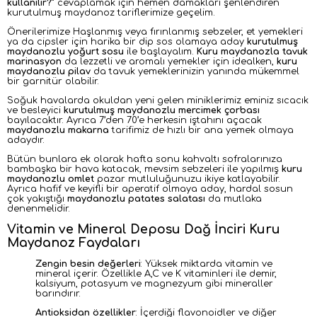
kullanılır?
” cevaplamak için hemen damakları şenlendiren
kurutulmuş maydanoz tariflerimize geçelim.
Önerilerimize Haşlanmış veya fırınlanmış sebzeler, et yemekleri
ya da cipsler için harika bir dip sos olamaya aday
kurutulmuş
maydanozlu yoğurt sosu
ile başlayalım.
Kuru maydanozla tavuk
marinasyon
da lezzetli ve aromalı yemekler için idealken,
kuru
maydanozlu pilav
da tavuk yemeklerinizin yanında mükemmel
bir garnitür olabilir.
Soğuk havalarda okuldan yeni gelen miniklerimiz eminiz sıcacık
ve besleyici
kurutulmuş maydanozlu mercimek çorbası
bayılacaktır. Ayrıca 7’den 70’e herkesin iştahını açacak
maydanozlu makarna
tarifimiz de hızlı bir ana yemek olmaya
adaydır.
Bütün bunlara ek olarak hafta sonu kahvaltı sofralarınıza
bambaşka bir hava katacak, mevsim sebzeleri ile yapılmış
kuru
maydanozlu omlet
pazar mutluluğunuzu ikiye katlayabilir.
Ayrıca hafif ve keyifli bir aperatif olmaya aday, hardal sosun
çok yakıştığı
maydanozlu patates salatası
da mutlaka
denenmelidir.
Vitamin ve M
ineral D
eposu Dağ İnciri K
uru
M
aydanoz F
aydaları
Zengin besin değerleri
: Yüksek miktarda vitamin ve
mineral içerir. Özellikle A,C ve K vitaminleri ile demir,
kalsiyum, potasyum ve magnezyum gibi mineraller
barındırır.
Antioksidan özellikler
: İçerdiği flavonoidler ve diğer