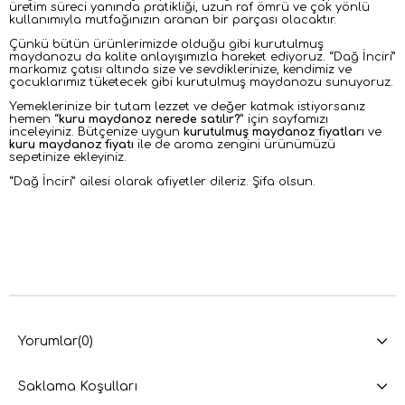
üretim süreci yanında pratikliği, uzun raf ömrü ve çok yönlü
kullanımıyla mutfağınızın aranan bir parçası olacaktır.
Çünkü bütün ürünlerimizde olduğu gibi kurutulmuş
maydanozu da kalite anlayışımızla hareket ediyoruz. “Dağ İnciri”
markamız çatısı altında size ve sevdiklerinize, kendimiz ve
çocuklarımız tüketecek gibi kurutulmuş maydanozu sunuyoruz.
Yemeklerinize bir tutam lezzet ve değer katmak istiyorsanız
hemen
“
kuru maydanoz nerede satılır?
” için sayfamızı
inceleyiniz. Bütçenize uygun
kurutulmuş maydanoz fiyatları
ve
kuru maydanoz fiyatı
ile de aroma zengini ürünümüzü
sepetinize ekleyiniz.
“
Dağ İnciri” ailesi olarak afiyetler dileriz. Şifa olsun.
Yorumlar
(0)
Saklama Koşulları