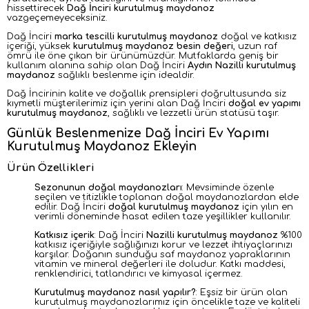
hissettirecek
Dağ İnciri kurutulmuş maydanoz
vazgeçemeyeceksiniz.
Dağ İnciri
marka tescilli kurutulmuş maydanoz
doğal ve katkısız
içeriği, yüksek
kurutulmuş maydanoz besin değeri
, uzun raf
ömrü ile öne çıkan bir ürünümüzdür. Mutfaklarda geniş bir
kullanım alanına sahip olan Dağ İnciri
Aydın Nazilli kurutulmuş
maydanoz
sağlıklı beslenme için idealdir.
Dağ İncirinin kalite ve doğallık prensipleri doğrultusunda siz
kıymetli müşterilerimiz için yerini alan Dağ İnciri
doğal ev yapımı
kurutulmuş maydanoz
, sağlıklı ve lezzetli ürün statüsü taşır.
Günlük B
eslenmenize Dağ İnciri E
v Y
apımı
K
urutulmuş M
aydanoz E
kleyin
Ürün Özellikleri
Sezonunun doğal maydanozları
: Mevsiminde özenle
seçilen ve titizlikle toplanan doğal maydanozlardan elde
edilir. Dağ İnciri
doğal kurutulmuş maydanoz
için yılın en
verimli döneminde hasat edilen taze yeşillikler kullanılır.
Katkısız içerik
:
Dağ İnciri
Nazilli kurutulmuş maydanoz
%100
katkısız içeriğiyle sağlığınızı korur ve lezzet ihtiyaçlarınızı
karşılar. Doğanın sunduğu saf maydanoz yapraklarının
vitamin ve mineral değerleri ile doludur. Katkı maddesi,
renklendirici, tatlandırıcı ve kimyasal içermez.
Kurutulmuş maydanoz nasıl yapılır?
: Eşsiz bir ürün olan
kurutulmuş maydanozlarımız için öncelikle taze ve kaliteli