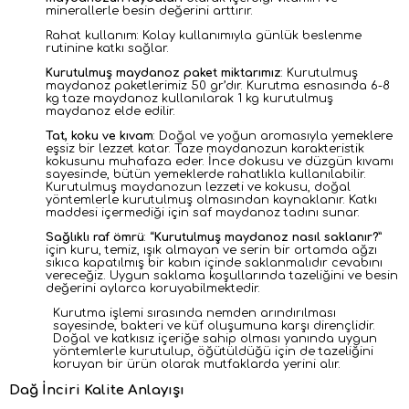
minerallerle besin değerini arttırır.
Rahat kullanım: Kolay kullanımıyla günlük beslenme
rutinine katkı sağlar.
Kurutulmuş maydanoz paket miktarımız
:
Kurutulmuş
maydanoz paketlerimiz 50 gr’dır. Kurutma esnasında 6-8
kg taze maydanoz kullanılarak 1 kg kurutulmuş
maydanoz elde edilir.
Tat, koku ve kıvam
:
Doğal ve yoğun aromasıyla yemeklere
eşsiz bir lezzet katar. Taze maydanozun karakteristik
kokusunu muhafaza eder. İnce dokusu ve düzgün kıvamı
sayesinde, bütün yemeklerde rahatlıkla kullanılabilir.
Kurutulmuş maydanozun lezzeti ve kokusu, doğal
yöntemlerle kurutulmuş olmasından kaynaklanır. Katkı
maddesi içermediği için saf maydanoz tadını sunar.
Sağlıklı raf ömrü
: “
Kurutulmuş maydanoz nasıl saklanır?
”
için kuru, temiz, ışık almayan ve serin bir ortamda ağzı
sıkıca kapatılmış bir kabın içinde saklanmalıdır cevabını
vereceğiz. Uygun saklama koşullarında tazeliğini ve besin
değerini aylarca koruyabilmektedir.
Kurutma işlemi sırasında nemden arındırılması
sayesinde, bakteri ve küf oluşumuna karşı dirençlidir.
Doğal ve katkısız içeriğe sahip olması yanında uygun
yöntemlerle kurutulup, öğütüldüğü için de tazeliğini
koruyan bir ürün olarak mutfaklarda yerini alır.
Dağ İnciri Kalite Anlayışı