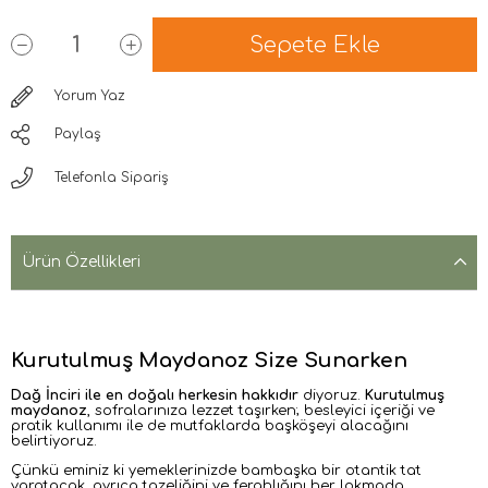
Yorum Yaz
Paylaş
Telefonla Sipariş
Ürün Özellikleri
Kurutulmuş Maydanoz Size Sunarken
Dağ İnciri ile en doğalı herkesin hakkıdır
diyoruz.
Kurutulmuş
maydanoz
,
sofralarınıza lezzet taşırken; besleyici içeriği ve
pratik kullanımı ile de mutfaklarda başköşeyi alacağını
belirtiyoruz.
Çünkü eminiz ki yemeklerinizde bambaşka bir otantik tat
yaratacak, ayrıca tazeliğini ve ferahlığını her lokmada