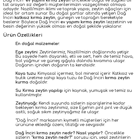
Dağ İnciri
ev yapımı kırma zeytin
öncelikle doğal ve sağlıklı bir
tat arayan siz değerli müşterilerimizin vazgeçilmezi olmaya
adaydır. Nazilli’mizin iklimi ve toprak yapısı, zeytin ağaçları için
ideal bir ortam sunar. Bu doğal şartlar altında yetişen Dağ
İnciri
katkısız kırma zeytin
, güneşin ve toprağın bereketiyle
beslenir. Böylece Dağ İnciri
ev yapımı kırma zeytin
lezzetinin ve
besin değerinin yüksek olması en doğal şekilde yakalanır.
Ürün Özellikleri
En doğal malzemeler
:
Ege zeytini
: Zeytinlerimiz, Nazilli’mizin dağlarında yetişir.
Bu sayede hem dayanıklı, etli ve sert, hem de temiz hava,
bol yağmur ve güneş ışığıyla dalında kıvamına ulaşır.
Doğanın içinden doğanın ta kendisidir.
Kaya tuzu
: Kimyasal içermez, bol mineral içerir. Katkısız ve
butik üretime sahip kaya tuzu ile Dağ İnciri
kırma zeytin
kurma
doğaldır.
Su
:
Kırma zeytin yapılışı
için kaynak, yumuşak ve temiz
su
kullanılmıştır.
Zeytinyağı:
Kendi suyunda sizlerin siparişlerine kadar
bekleyen kırma zeytinimiz, size Ege’nin pırıl pırıl ve düşük
asitli, soğuk sıkım zeytinyağımız ile ulaşır.
“
Dağ İnciri” markasının kıymetli müşterileri için her
ürününe eklediği özeni, titizliği ve sevgisidir.
Dağ İnciri kırma zeytin nedir? Nasıl yapılır?
:
Öncelikle
sizlerin “
kırma zeytin nedir?
” sorusu için; yeşil zeytinlerin