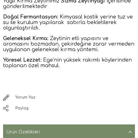
Yağlı Kırma Zeytinimiz
Sızma Zeytinyağ
ı içerisinde
gönderilmektedir
Doğal Fermantasyon:
Kimyasal kostik yerine tuz ve
su ile kurulum yapılarak sabırla bekletilerek
olgunlaştırıldı.
Geleneksel Kırma:
Zeytinin etli yapısını ve
aromasını bozmadan, çekirdeğine zarar vermeden
uygulanan geleneksel kırma yöntemi.
Yöresel Lezzet:
Ege’nin yüksek rakımlı köylerinden
toplanan özel mahsul.
Düşük Tuz Oranı:
Sağlığınızı koruyan, mideyi
yormayan ideal dengede.
Koşulsuz İade:
Tüm ürünlerimizde beğenmediğiniz
takdirde koşulsuz iade garantisi vardır.
Yorum Yaz
Paylaş
Ürün Özellikleri