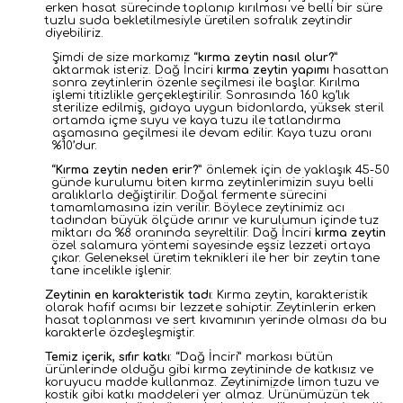
erken hasat sürecinde toplanıp kırılması ve belli bir süre
tuzlu suda bekletilmesiyle üretilen sofralık zeytindir
diyebiliriz.
Şimdi de size markamız “
kırma zeytin nasıl olur?
”
aktarmak isteriz. Dağ İnciri
kırma zeytin yapımı
hasattan
sonra zeytinlerin özenle seçilmesi ile başlar. Kırılma
işlemi titizlikle gerçekleştirilir. Sonrasında 160 kg’lık
sterilize edilmiş, gıdaya uygun bidonlarda, yüksek steril
ortamda içme suyu ve kaya tuzu ile tatlandırma
aşamasına geçilmesi ile devam edilir. Kaya tuzu oranı
%10’dur.
“
Kırma zeytin neden erir?
” önlemek için de yaklaşık 45-50
günde kurulumu biten kırma zeytinlerimizin suyu belli
aralıklarla değiştirilir. Doğal fermente sürecini
tamamlamasına izin verilir. Böylece zeytinimiz acı
tadından büyük ölçüde arınır ve kurulumun içinde tuz
miktarı da %8 oranında seyreltilir. Dağ İnciri
kırma zeytin
özel salamura yöntemi sayesinde eşsiz lezzeti ortaya
çıkar.
Geleneksel üretim teknikleri ile her bir zeytin tane
tane incelikle işlenir.
Zeytinin en karakteristik tadı
: Kırma zeytin, karakteristik
olarak hafif acımsı bir lezzete sahiptir. Zeytinlerin erken
hasat toplanması ve sert kıvamının yerinde olması da bu
karakterle özdeşleşmiştir.
Temiz içerik, sıfır katkı
: “Dağ İnciri” markası bütün
ürünlerinde olduğu gibi kırma zeytininde de katkısız ve
koruyucu madde kullanmaz. Zeytinimizde limon tuzu ve
kostik gibi katkı maddeleri yer almaz. Ürünümüzün tek