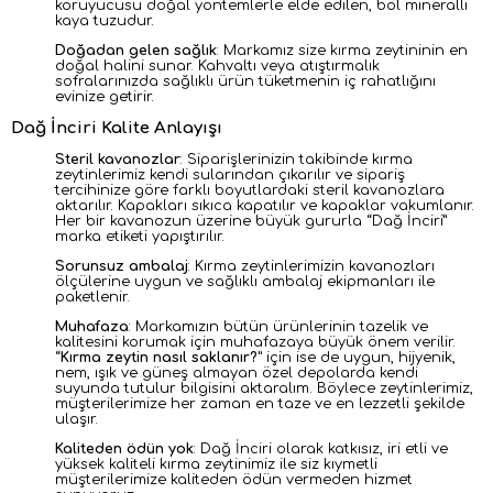
koruyucusu doğal yöntemlerle elde edilen, bol mineralli
kaya tuzudur.
Doğadan gelen sağlık
: Markamız size kırma zeytininin en
doğal halini sunar. Kahvaltı veya atıştırmalık
sofralarınızda sağlıklı ürün tüketmenin iç rahatlığını
evinize getirir.
Dağ İnciri Kalite Anlayışı
Steril kavanozlar
: Siparişlerinizin takibinde kırma
zeytinlerimiz kendi sularından çıkarılır ve sipariş
tercihinize göre farklı boyutlardaki steril kavanozlara
aktarılır. Kapakları sıkıca kapatılır ve kapaklar vakumlanır.
Her bir kavanozun üzerine büyük gururla “Dağ İnciri”
marka etiketi yapıştırılır.
Sorunsuz ambalaj
: Kırma zeytinlerimizin kavanozları
ölçülerine uygun ve sağlıklı ambalaj ekipmanları ile
paketlenir.
Muhafaza
: Markamızın bütün ürünlerinin tazelik ve
kalitesini korumak için muhafazaya büyük önem verilir.
“
Kırma zeytin nasıl saklanır?”
için ise de uygun, hijyenik,
nem, ışık ve güneş almayan özel depolarda kendi
suyunda tutulur bilgisini aktaralım. Böylece zeytinlerimiz,
müşterilerimize her zaman en taze ve en lezzetli şekilde
ulaşır.
Kaliteden ödün yok
: Dağ İnciri olarak katkısız, iri etli ve
yüksek kaliteli kırma zeytinimiz ile siz kıymetli
müşterilerimize kaliteden ödün vermeden hizmet