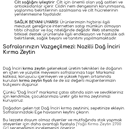
Cilt sağlığını iyileştirir
: Cilt için önemli olan yağ asitleri ve
antioksidanlar içerir. Cildin nem dengesinin korunmasına,
yaşlanma belirtilerinin azalmasına ve cilt hücrelerinin
yenilenmesine faydalıdır.
SAĞLIK BEYANI UYARISI
: Ürünlerimizin hiçbirisi ilgili
mevzuat gereğince internetten satışı mümkün olmayan
tıbbi cihazlar ve ilaç niteliğinde değildir. Web sitemizde
bitkisel destek ürünleriyle ilgili endikasyon ve hastalık adı
belirtilerek, sağlık beyanı ve tanıtımı yapılmamaktadır.
Sofralarınızın V
azgeçilmezi: Nazilli Dağ İnciri
K
ırma Z
eytin
Dağ İnciri
kırma zeytin
geleneksel üretim teknikleri ile doğanın
en içten ve yüzyıllık meyvesini sofralarınıza taşır. Markamız
katkısız, koruyucu içermeyen ve yüksek hijyen ortamında
kurulan
kırma zeytin fiyatı
ile de siz değerli müşterilerimizin
bütçesini düşünür.
Çünkü “Dağ İnciri” markamız çatısı altında sizin ve sevdikleriniz
için kendimize, çocuklarımıza üretir gibi kırma zeytinimizi
kuruyoruz.
Doğadan gelen tat Dağ İnciri kırma zeytinini, sepetinize ekleyin.
Sofralarınızdaki Ege havasının keyfini çıkarın.
Bu lezzete doyum olmaz diyenler ve mutfağında stok yapmak
isteyenler için daha avantajlı fiyatıyla
[Yağlı Kırma Zeytin 2700
Gr]
seçeneğimizi incelemenizi öneririz.