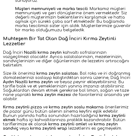
sunuyoruz.
Müşteri memnuniyeti ve marka tescili
: Markamız müşteri
memnuniyeti ve geri dönüşlerine önem vermektedir. Siz
değerli müşterimizin beklentilerini karşılamak ve hatta
aşmak için sürekli çaba sarf etmektedir. Bu bağlamda
marka tescilimizi sizler için aldık. Müşterilerimize güvenilir
bir marka olduğumuzu belgeledik.
Muhteşem Bir Tat Olan Dağ İnciri Kırma Zeytinli
Lezzetler
Dağ İnciri
Nazilli kırma zeytin
kahvaltı sofralarınızın
vazgeçilmezi olacaktır. Ayrıca salatalarınızın, mezelerinizin,
sandviçlerinizin ve diğer öğünlerinizin de lezzetini artıracağını
belirtelim.
Size ilk önerimiz
kırma zeytin salatası.
Bol roka ve iri doğranmış
domateslerinizi soslayıp katıştırdıktan sonra üzerine, Dağ İnciri
Aydın Nazilli kırma zeytin
ve beyaz peynir ekleyebilirsiniz. Bu
tarifle balık ve et yemeklerinizin yanına imzanızı atabilirsiniz.
Soğuklardan devam etmek gerekirse bol limon, soğan ve taze
nane yapraklı
kırma zeytin mezesi
de favorileriniz arasında yer
alabilir.
Kırma zeytinli pizza
ve
kırma zeytin soslu makarna
önerilerimiz
de pazar günü bütün ailenin sinema keyfini eşlik edebilir.
Bunun yanında hafta sonundan hazırladığınız
kırma zeytinli
ekmek
hafta içi kahvaltılarınıza pratiklik kazandırabilir. Bütün
tariflerimize ek olarak
kırma zeytinli omlet
ve
kırma zeytin
sandviç
veya
kırma zeytinli wrap
lezzetlerini es geçmeyelim.