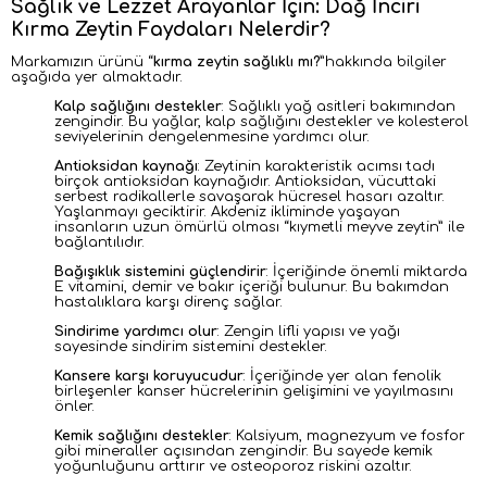
Sağlık ve Lezzet Arayanlar İçin: Dağ İnciri
Kırma Zeytin Faydaları Nelerdir?
Markamızın ürünü “
kırma zeytin sağlıklı mı?
”hakkında bilgiler
aşağıda yer almaktadır.
Kalp sağlığını destekler
: Sağlıklı yağ asitleri bakımından
zengindir. Bu yağlar, kalp sağlığını destekler ve kolesterol
seviyelerinin dengelenmesine yardımcı olur.
Antioksidan kaynağı
: Zeytinin karakteristik acımsı tadı
birçok antioksidan kaynağıdır. Antioksidan, vücuttaki
serbest radikallerle savaşarak hücresel hasarı azaltır.
Yaşlanmayı geciktirir. Akdeniz ikliminde yaşayan
insanların uzun ömürlü olması “kıymetli meyve zeytin” ile
bağlantılıdır.
Bağışıklık sistemini güçlendirir
: İçeriğinde önemli miktarda
E vitamini, demir ve bakır içeriği bulunur. Bu bakımdan
hastalıklara karşı direnç sağlar.
Sindirime yardımcı olur
: Zengin lifli yapısı ve yağı
sayesinde sindirim sistemini destekler.
Kansere karşı koruyucudur
: İçeriğinde yer alan fenolik
birleşenler kanser hücrelerinin gelişimini ve yayılmasını
önler.
Kemik sağlığını destekler
: Kalsiyum, magnezyum ve fosfor
gibi mineraller açısından zengindir. Bu sayede kemik
yoğunluğunu arttırır ve osteoporoz riskini azaltır.