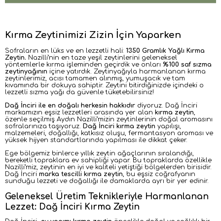
Kırma Zeytinimizi Zizin İçin Yaparken
Sofraların en lüks ve en lezzetli hali:
1350 Gramlık Yağlı Kırma
Zeytin.
Nazilli’nin en taze yeşil zeytinlerini geleneksel
yöntemlerle kırma işleminden geçirdik ve onları
%100 saf sızma
zeytinyağının
içine yatırdık. Zeytinyağıyla harmanlanan kırma
zeytinlerimiz, acısı tamamen alınmış, yumuşacık ve tam
kıvamında bir dokuya sahiptir. Zeytini bitirdiğinizde içindeki o
lezzetli sızma yağı da güvenle tüketebilirsiniz!
Dağ İnciri ile en doğalı herkesin hakkıdır
diyoruz. Dağ İnciri
markamızın eşsiz lezzetleri arasında yer alan
kırma zeytin
,
özenle seçilmiş Aydın Nazilli’mizin zeytinlerinin doğal aromasını
sofralarınıza taşıyoruz.
Dağ İnciri kırma zeytin
yapılışı,
malzemeleri, doğallığı, katkısız oluşu, fermantasyon aroması ve
yüksek hijyen standartlarında yapılması ile dikkat çeker.
Ege bölgemiz binlerce yıllık zeytin ağaçlarının sıralandığı,
bereketli topraklara ev sahipliği yapar. Bu topraklarda özellikle
Nazilli’miz, zeytinin en iyi ve kaliteli yetiştiği bölgelerden birisidir.
Dağ İnciri
marka tescilli kırma zeytin
, bu eşsiz coğrafyanın
sunduğu lezzeti ve doğallığı ile damaklarda ayrı bir yer edinir.
Geleneksel Üretim Teknikleriyle Harmanlanan
Lezzet: Dağ İnciri Kırma Zeytin