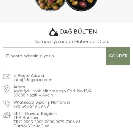
DAĞ BÜLTEN
Kampanyalardan Haberdar Olun.
GÖNDER
E-Posta Adresi
info@daginciri.com
Adres
Aydoğdu Mah.Mithatpaşa Cad. No:12/A
09800 Nazilli – Aydın
Whatsapp Sipariş Numarası
+90
540 249 09 09
EFT - Havale Bilgileri
TEB Bankası
TR91 0003 2000 0000 0079 7006 61
Gürdal Yüzügüler