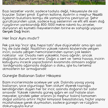
Bazı lezzetler vardır, sadece tadıyla değil, hikayesiyle de sizi
büyüler. Sizleri şimdi Ege’nin kalbine, Aydın’ın o meşhur
Nazilli
ilçesinin bulutlara komşu dik yamaçlarına çeviriyoruz. Şehir
gürültüsünden uzak, sadece kuş seslerinin ve efil efil esen dağ
rüzgârının yankılandığı 800-1000 metre rakımlı bu zirveler,
dünyanın en kıymetli meyvelerinden birine ev sahipliği yapıyor:
Gerçek Dağ İnciri.
Her İncir Aynı mıdır?
Pek çok kişi "incir işte, hepsi tatlı" diye düşünebilir ama işin aslı
hiç de öyle değil. Nazilli’nin yüksek rakımlı köylerinde yetişen
inciri, ovada yetişen hemcinslerinden ayıran çok keskin
noktalar var. Ovada nem yüksektir, hava ağırdır; ancak
dağlarda durum tam tersi. Dağın o sert ve temiz havası, incirin
kabuğunu incecik yapar,balının kıvamında olmasını sağlar .
Isırdığınızda ağzınızda dağılan o doku, işte bu tertemiz
atmosferin bir armağanıdır.
Güneşle Ballanan Sabır Hikayesi
Bizim incirlerimizde aceleye yer yok. Dalında yavaş yavaş
ballanan, iyice olgunlaşıp "ben oldum" diyerek toprağa
kendiliğinden düşen her bir incir, aslında doğanın bir sabır
sınavıdır. Yüksek rakımda güneş ışığını en saf haliyle alan
meyveler, içindeki şeker oranını (o meşhur balını) tamamen
doğal yollarla artırır. Hiçbir kimyasal beyazlatıcıya, hiçbir yapay
müdahaleye gerek duymadan; sadece güneşin ve rüzgârın
dokunuşuyla kurur.