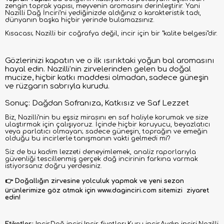
zengin toprak yapısı, meyvenin aromasını derinleştirir. Yani
Nazilli Dağ İnciri’ni yediğinizde aldığınız o karakteristik tadı,
dünyanın başka hiçbir yerinde bulamazsınız.
Kısacası; Nazilli bir coğrafya değil, incir için bir "kalite belgesi"dir.
Gözlerinizi kapatın ve o ilk ısırıktaki yoğun bal aromasını
hayal edin. Nazilli’nin zirvelerinden gelen bu doğal
mucize, hiçbir katkı maddesi olmadan, sadece güneşin
ve rüzgarın sabrıyla kurudu.
Sonuç: Dağdan Sofranıza, Katkısız ve Saf Lezzet
Biz, Nazilli’nin bu eşsiz mirasını en saf haliyle korumak ve size
ulaştırmak için çalışıyoruz. İçinde hiçbir koruyucu, beyazlatıcı
veya parlatıcı olmayan; sadece güneşin, toprağın ve emeğin
olduğu bu incirlerle tanışmanın vakti gelmedi mi?
Siz de bu kadim lezzeti deneyimlemek, analiz raporlarıyla
güvenliği tescillenmiş gerçek dağ incirinin farkına varmak
istiyorsanız doğru yerdesiniz.
👉 Doğallığın zirvesine yolculuk yapmak ve yeni sezon
ürünlerimize göz atmak için www.daginciri.com sitemizi ziyaret
edin!