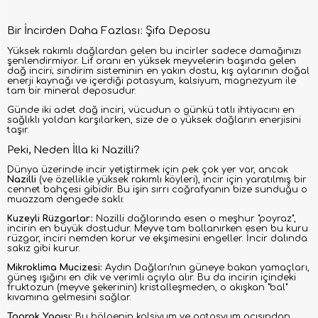
Bir İncirden Daha Fazlası: Şifa Deposu
Yüksek rakımlı dağlardan gelen bu incirler sadece damağınızı
şenlendirmiyor. Lif oranı en yüksek meyvelerin başında gelen
dağ inciri; sindirim sisteminin en yakın dostu, kış aylarının doğal
enerji kaynağı ve içerdiği potasyum, kalsiyum, magnezyum ile
tam bir mineral deposudur.
Günde iki adet dağ inciri, vücudun o günkü tatlı ihtiyacını en
sağlıklı yoldan karşılarken, size de o yüksek dağların enerjisini
taşır.
Peki, Neden İlla ki Nazilli?
Dünya üzerinde incir yetiştirmek için pek çok yer var, ancak
Nazilli
(ve özellikle yüksek rakımlı köyleri), incir için yaratılmış bir
cennet bahçesi gibidir. Bu işin sırrı coğrafyanın bize sunduğu o
muazzam dengede saklı:
Kuzeyli Rüzgarlar:
Nazilli dağlarında esen o meşhur "poyraz",
incirin en büyük dostudur. Meyve tam ballanırken esen bu kuru
rüzgar, inciri nemden korur ve ekşimesini engeller. İncir dalında
sakız gibi kurur.
Mikroklima Mucizesi:
Aydın Dağları’nın güneye bakan yamaçları,
güneş ışığını en dik ve verimli açıyla alır. Bu da incirin içindeki
fruktozun (meyve şekerinin) kristalleşmeden, o akışkan "bal"
kıvamına gelmesini sağlar.
Toprak Yapısı:
Bu bölgenin kalsiyum ve potasyum açısından