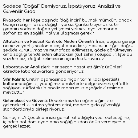
Sadece "Doğal" Demiyoruz, İspatlıyoruz: Analizli ve
Güvenilir Gıda
Piyasada her köşe başında "dağ inciri" bulmak mümkün, ancak
biz işin rengini biraz değiştiriyoruz. Çünkü biliyoruz ki; bir
gıdanın sadece dağda yetişmesi yetmez, aynı zamanda
sofranıza en sağlıklı haliyle ulaşması gerekir.
Aflatoksin ve Pestisit Kontrolü Neden Önemli?
İncir, doğası gereği
neme ve yanlış saklama koşullarına karşı hassastır. Eğer doğru
şekilde kurutulmaz ve muhafaza edilmezse, gözle görülmeyen
ama sağlığı tehdit eden
aflatoksin
(küf zehiri) oluşabilir. İşte bu
yüzden biz, "doğal" kelimesinin içini dolduruyoruz:
Laboratuvar Analizleri:
Her sezon hasat ettiğimiz ürünleri
akredite laboratuvarlara gönderiyoruz.
Sıfır Kalıntı:
Üretim aşamasında hiçbir tarım ilacı (pestisit)
kullanmadığımızı, yaptığımız analizlerle belgeleyerek şeffaflık
sağlıyoruz.Aflatoksin analiz raporumuz aşağıdaki resimde
mevcuttur.
Geleneksel ve Güvenli:
Dedelerimizden öğrendiğimiz o
geleneksel kurutma yöntemlerini, modern gıda güvenliği
standartlarıyla birleştiriyoruz.
Sonuç mu? Çocuklarınıza gönül rahatlığıyla yedirebileceğiniz,
içinden bal damlayan ama sağlığınızdan ödün vermeyen o
gerçek lezzet.