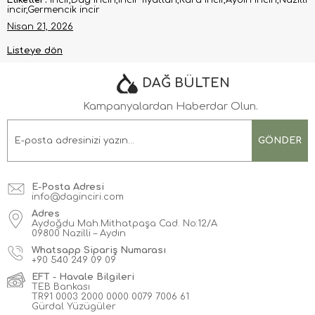
Etiketler:
Incir,Dağ inciri,Incir fiyatları,Kuru incir,Aydın inciri,Nazilli
incir,Germencik incir
Nisan 21, 2026
Listeye dön
DAĞ BÜLTEN
Kampanyalardan Haberdar Olun.
GÖNDER
E-Posta Adresi
info@daginciri.com
Adres
Aydoğdu Mah.Mithatpaşa Cad. No:12/A
09800 Nazilli – Aydın
Whatsapp Sipariş Numarası
+90
540 249 09 09
EFT - Havale Bilgileri
TEB Bankası
TR91 0003 2000 0000 0079 7006 61
Gürdal Yüzügüler