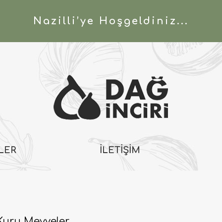
Nazilli’ye Hoşgeldiniz...
LER
İLETİŞİM
Kuru Meyveler