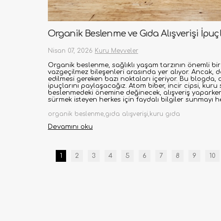
Organik Beslenme ve Gıda Alışverişi İpuçl
Nisan 07, 2026
Kuru Meyveler
Organik beslenme, sağlıklı yaşam tarzının önemli bir
vazgeçilmez bileşenleri arasında yer alıyor. Ancak, d
edilmesi gereken bazı noktaları içeriyor. Bu blogda,
ipuçlarını paylaşacağız. Atom biber, incir cipsi, kuru
beslenmedeki önemine değinecek, alışveriş yaparken d
sürmek isteyen herkes için faydalı bilgiler sunmayı h
organik beslenme,gıda alışverişi,kuru gıda
Devamını oku
1
2
3
4
5
6
7
8
9
10