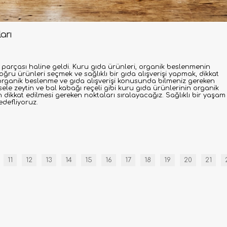
arı
 parçası haline geldi. Kuru gıda ürünleri, organik beslenmenin
oğru ürünleri seçmek ve sağlıklı bir gıda alışverişi yapmak, dikkat
 organik beslenme ve gıda alışverişi konusunda bilmeniz gereken
 sele zeytin ve bal kabağı reçeli gibi kuru gıda ürünlerinin organik
ikkat edilmesi gereken noktaları sıralayacağız. Sağlıklı bir yaşam
edefliyoruz.
11
12
13
14
15
16
17
18
19
20
21