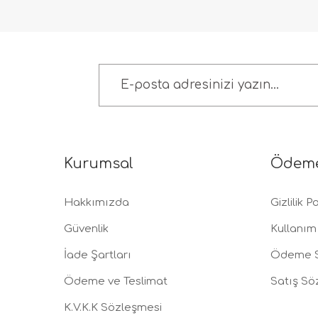
Kurumsal
Ödem
Hakkımızda
Gizlilik Po
Güvenlik
Kullanım 
İade Şartları
Ödeme S
Ödeme ve Teslimat
Satış Sö
K.V.K.K Sözleşmesi