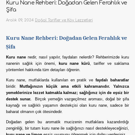
Kuru Nane Rehberi: Doğadan Gelen Ferahlık ve
Şifa
Aralık 09, 2024
Doğal Tarifler ve Köy Lezzetleri
Kuru Nane Rehberi: Doğadan Gelen Ferahlık ve
Şifa
Kuru nane
nedir, nasıl yapılır, faydaları nelerdir? Rehberimizde kuru
nanenin sağlık için önemi,
kuru nane kürü
, tarifler ve saklama
yöntemleri hakkında tüm detayları öğrenin.
Kuru nane, mutfaklarda kullanılan en pratik ve
faydalı baharatlar
biridir.
Mutfağınızın küçük ama etkili kahramanıdır. Yalnızca
yemeklerinize lezzet katmakla kalmaz; sağlığınız için de eşsiz bir
destek sunar.
Birçok yemeğin vazgeçilmez aroması, doğal bir şifa
kaynağı ve sağlıklı yaşamın destekçisi olan kuru nane, sadece bir
baharat olmanın çok ötesindedir.
Doğadan gelen bu aromatik mucizenin mutfaklara kazandırdığı
zenginliği, bir tutam kuru nane ile sağlığınızı nasıl destekleyeceğinizi,
kuru nane ve limon
eşsiz uyumunu öğrenmek için doğru yerdesiniz.