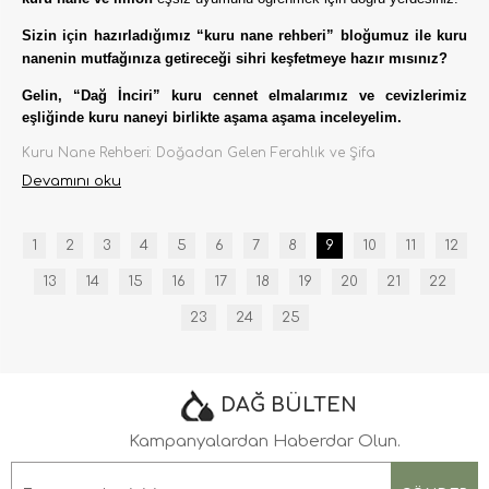
Sizin için hazırladığımız “kuru nane rehberi” bloğumuz ile kuru
nanenin mutfağınıza getireceği sihri keşfetmeye hazır mısınız?
Gelin, “Dağ İnciri” kuru cennet elmalarımız ve cevizlerimiz
eşliğinde kuru naneyi birlikte aşama aşama inceleyelim.
Kuru Nane Rehberi: Doğadan Gelen Ferahlık ve Şifa
Devamını oku
1
2
3
4
5
6
7
8
9
10
11
12
13
14
15
16
17
18
19
20
21
22
23
24
25
DAĞ BÜLTEN
Kampanyalardan Haberdar Olun.