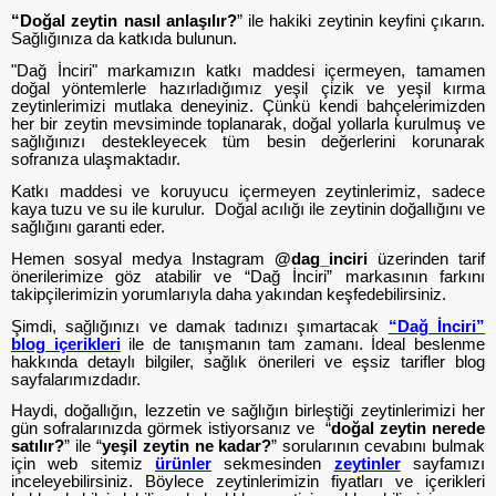
“Doğal zeytin nasıl anlaşılır?
” ile hakiki zeytinin keyfini çıkarın.
Sağlığınıza da katkıda bulunun.
"Dağ İnciri" markamızın katkı maddesi içermeyen, tamamen
doğal yöntemlerle hazırladığımız yeşil çizik ve yeşil kırma
zeytinlerimizi mutlaka deneyiniz. Çünkü kendi bahçelerimizden
her bir zeytin mevsiminde toplanarak, doğal yollarla kurulmuş ve
sağlığınızı destekleyecek tüm besin değerlerini korunarak
sofranıza ulaşmaktadır.
Katkı maddesi ve koruyucu içermeyen zeytinlerimiz, sadece
kaya tuzu ve su ile kurulur. Doğal acılığı ile zeytinin doğallığını ve
sağlığını garanti eder.
Hemen sosyal medya Instagram
@dag_inciri
üzerinden tarif
önerilerimize göz atabilir ve “Dağ İnciri” markasının farkını
takipçilerimizin yorumlarıyla daha yakından keşfedebilirsiniz.
Şimdi, sağlığınızı ve damak tadınızı şımartacak
“Dağ İnciri”
blog içerikleri
ile de tanışmanın tam zamanı. İdeal beslenme
hakkında detaylı bilgiler, sağlık önerileri ve eşsiz tarifler blog
sayfalarımızdadır.
Haydi, doğallığın, lezzetin ve sağlığın birleştiği zeytinlerimizi her
gün sofralarınızda görmek istiyorsanız ve “
doğal zeytin nerede
satılır?
” ile “
yeşil zeytin ne kadar?
” sorularının cevabını bulmak
için web sitemiz
ürünler
sekmesinden
zeytinler
sayfamızı
inceleyebilirsiniz. Böylece zeytinlerimizin fiyatları ve içerikleri