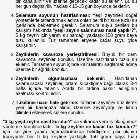
bir kaba alınır ve üzerine geçecek kadar su eklenir. Bu su
her gün değiştirilir. Yaklaşık 10-15 gün boyunca bekletilir.
Salamura suyunun hazırlanması
: Yeşil zeytinleri doğal
yöntemlerle tatlandırmak adına onları belirli bir süre tuzlu su
içerisinde bekletmek gerekir. Salamura suyu denilen bu
karışım hakkında “
yeşil zeytin salamurası nasıl yapılır?
”,
5 kg zeytin için yarım su bardağı yaklaşık 150 gram kaya
tuzu kullanılır. Tuz tamamen eriyene kadar suyu iyice
karıştırılır.
Zeytinlerin kavanoza yerleştirilmesi
: Büyük bir cam
kavanoza zeytinler konulur. Üzerine hazırlanan tuzlu su
eklenir. Tamamen suyun içinde kalmalarını sağlamak adına
üzerine bir ağırlık konulur.
Zeytinlerin olgunlaşması beklenir
: Hazırlanan
salamuradaki zeytinler, ortam sıcaklığına bağlı olarak 3-4
hafta içinde tatlanır. Arada bir tadına bakılır acılığının
azalması kontrol edilir.
Tüketime hazır hale getirme:
Tatlanan zeytinler süzülerek
yeni bir kavanoza alınır. Üzerine zeytinyağı ve limon
dilimleri eklenerek sizlere sunulur.
“
3 kg yeşil zeytin nasıl kurulur?
”
da yukarıda vermiş olduğumuz
yöntemle kurulmaktadır.
“
5 kg zeytine ne kadar tuz konulur?
”
için ise yine yapım aşamalarımızda belirttiğimiz gibi ölçüyü
koruyarak her 5 kg zeytine yaklaşık 150 gram kaya tuzu