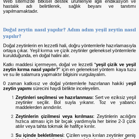
Web sitemizde bitkisel destek ürünleriyle ilgili endikasyon ve
hastalık adı belirtilerek, sağlık beyanı ve tanıtımı
yapılmamaktadır.
Doğal zeytin nasıl yapılır? Adım adım yeşil zeytin nasıl
yapılır?
Doğal zeytinlerin en lezzetli hali, doğru yöntemlerle hazırlamasıyla
ortaya çıkar. Yeşil kırma ve çizik zeytinler geleneksel yöntemlerle
kurulduğunda, en doğal halini alır.
Katkı maddesi içermeyen, doğal ve lezzetli “
yeşil çizik ve yeşil
zeytin kırma nasıl yapılır?
” için en geleneksel yöntem kaya tuzu
ve su ile salamura yapmaktır bilgisini vurgulayalım.
0 zaman katkısız ve doğal yöntemlerle hazırlanan hakiki y
eşil
zeytin yapımı
sürecini haydi birlikte inceleyelim.
Zeytinleri seçilmesi ve hazırlanması
: Sert ve eziksiz yeşil
zeytinler seçilir. Bol suyla yıkanır. Toz ve yabancı
maddelerden arındırılır.
Zeytinlerin çizilmesi veya kırılması
: Zeytinlerin acılığını
hızlıca atması için bir bıçak yardımıyla her birine 2-3 çizik
atılır veya tahta tokmak ile hafifçe kırılır.
Su içinde bekletilmesi
: Çizilen veya kırılan zeytinler geniş