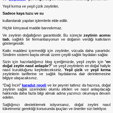
Yeşil kırma ve yeşil çizik zeytinler,
Sadece kaya tuzu ve su
kullanılarak yapılan işlemlerle elde edilir.
Hiçbir kimyasal madde barındırmaz.
Ve zeytinin doğallığının garantisidir. Bu süreçte
zeytinin acımsı
tadı
, sağlıklı bir fermantasyonun ve doğanın verdiği katkıların
göstergesidir.
Katkı maddesi içermediği için zeytinler, vücuda daha yararlıdır.
Sindirim sistemi başta olmak üzere çeşitli sağlık faydaları sağlar.
Sizin için hazırladığımız blog içeriğimizde, yeşil zeytin için “
en
doğal zeytin nasıl anlaşılır?
”
ve yeşil zeytinlerin en doğal haliyle
nasıl kurulduğunu keşfedeceksiniz.
Yeşil çizik
ve
yeşil kırma
zeytinlerin tariflerine ve sağlık faydalarına dair derinlemesine
bilgiye ulaşacaksınız.
“Dağ İnciri”
karadut reçeli
ve lor peyniri tatlınız da hazırsa, doğal
zeytinin sağlık üzerindeki olumlu etkileri ve nasıl anlaşılacağı
hakkında daha fazla bilgi almak adına yazımızı okumaya devam
edelim.
Sağlığınızı desteklemek istiyorsanız, doğal zeytini nasıl
tüketmeniz gerektiği konusunda ipuçları ve öneriler sizi bekliyor.