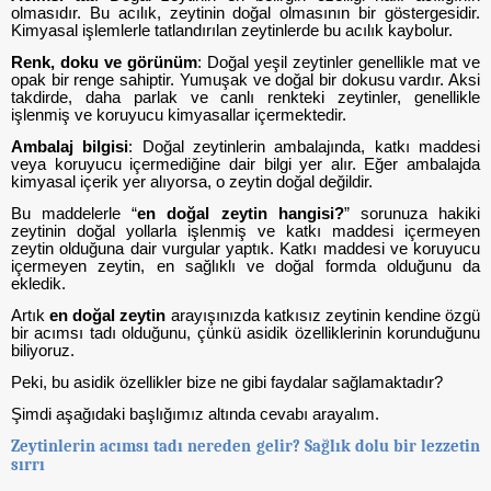
olmasıdır. Bu acılık, zeytinin doğal olmasının bir göstergesidir.
Kimyasal işlemlerle tatlandırılan zeytinlerde bu acılık kaybolur.
Renk, doku ve görünüm
: Doğal yeşil zeytinler genellikle mat ve
opak bir renge sahiptir. Yumuşak ve doğal bir dokusu vardır. Aksi
takdirde, daha parlak ve canlı renkteki zeytinler, genellikle
işlenmiş ve koruyucu kimyasallar içermektedir.
Ambalaj bilgisi
: Doğal zeytinlerin ambalajında, katkı maddesi
veya koruyucu içermediğine dair bilgi yer alır. Eğer ambalajda
kimyasal içerik yer alıyorsa, o zeytin doğal değildir.
Bu maddelerle
“
en doğal zeytin hangisi?
” sorunuza hakiki
zeytinin doğal yollarla işlenmiş ve katkı maddesi içermeyen
zeytin olduğuna dair vurgular yaptık. Katkı maddesi ve koruyucu
içermeyen zeytin, en sağlıklı ve doğal formda olduğunu da
ekledik.
Artık
en doğal zeytin
arayışınızda katkısız zeytinin kendine özgü
bir acımsı tadı olduğunu, çünkü asidik özelliklerinin korunduğunu
biliyoruz.
Peki, bu asidik özellikler bize ne gibi faydalar sağlamaktadır?
Şimdi aşağıdaki başlığımız altında cevabı arayalım.
Zeytinlerin acımsı tadı nereden gelir? Sağlık dolu bir lezzetin
sırrı