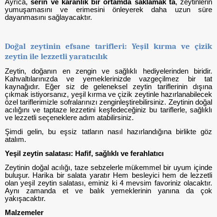
Ayrıca,
serin ve karanlık bir ortamda saklamak ta
, zeytinlerin
yumuşamasını ve erimesini önleyerek daha uzun süre
dayanmasını sağlayacaktır.
Doğal zeytinin efsane tarifleri: Yeşil kırma ve çizik
zeytin ile lezzetli yaratıcılık
Zeytin, doğanın en zengin ve sağlıklı hediyelerinden biridir.
Kahvaltılarınızda ve yemeklerinizde vazgeçilmez bir tat
kaynağıdır. Eğer siz de geleneksel zeytin tariflerinin dışına
çıkmak istiyorsanız, yeşil kırma ve çizik zeytinle hazırlanabilecek
özel tariflerimizle sofralarınızı zenginleştirebilirsiniz. Zeytinin doğal
acılığını ve taptaze lezzetini keşfedeceğiniz bu tariflerle, sağlıklı
ve lezzetli seçeneklere adım atabilirsiniz.
Şimdi gelin, bu eşsiz tatların nasıl hazırlandığına birlikte göz
atalım.
Yeşil zeytin salatası: Hafif, sağlıklı ve ferahlatıcı
Zeytinin doğal acılığı, taze sebzelerle mükemmel bir uyum içinde
buluşur. Harika bir salata yaratır Hem besleyici hem de lezzetli
olan yeşil zeytin salatası, eminiz ki 4 mevsim favoriniz olacaktır.
Aynı zamanda et ve balık yemeklerinin yanına da çok
yakışacaktır.
Malzemeler