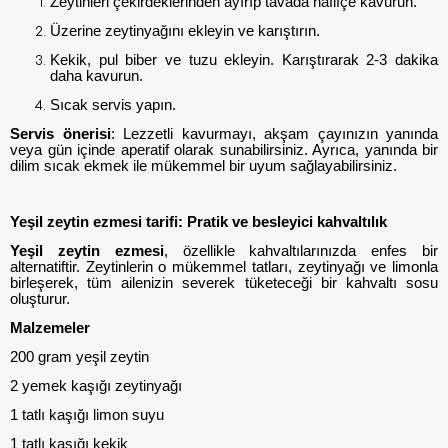
Zeytinleri çekirdeklerinden ayırıp tavada hafifçe kavurun.
Üzerine zeytinyağını ekleyin ve karıştırın.
Kekik, pul biber ve tuzu ekleyin. Karıştırarak 2-3 dakika
daha kavurun.
Sıcak servis yapın.
Servis önerisi
: Lezzetli kavurmayı, akşam çayınızın yanında
veya gün içinde aperatif olarak sunabilirsiniz. Ayrıca, yanında bir
dilim sıcak ekmek ile mükemmel bir uyum sağlayabilirsiniz.
Yeşil zeytin ezmesi tarifi: Pratik ve besleyici kahvaltılık
Yeşil zeytin ezmesi
, özellikle kahvaltılarınızda enfes bir
alternatiftir. Zeytinlerin o mükemmel tatları, zeytinyağı ve limonla
birleşerek, tüm ailenizin severek tüketeceği bir kahvaltı sosu
oluşturur.
Malzemeler
200 gram yeşil zeytin
2 yemek kaşığı zeytinyağı
1 tatlı kaşığı limon suyu
1 tatlı kaşığı kekik