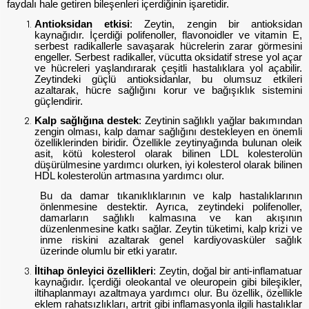
faydalı hale getiren bileşenleri içerdiğinin işaretidir.
Antioksidan etkisi
:
Zeytin, zengin bir antioksidan
kaynağıdır. İçerdiği polifenoller, flavonoidler ve vitamin E,
serbest radikallerle savaşarak hücrelerin zarar görmesini
engeller. Serbest radikaller, vücutta oksidatif strese yol açar
ve hücreleri yaşlandırarak çeşitli hastalıklara yol açabilir.
Zeytindeki güçlü antioksidanlar, bu olumsuz etkileri
azaltarak, hücre sağlığını korur ve bağışıklık sistemini
güçlendirir.
Kalp sağlığına destek
:
Zeytinin sağlıklı yağlar bakımından
zengin olması, kalp damar sağlığını destekleyen en önemli
özelliklerinden biridir. Özellikle zeytinyağında bulunan oleik
asit, kötü kolesterol olarak bilinen LDL kolesterolün
düşürülmesine yardımcı olurken, iyi kolesterol olarak bilinen
HDL kolesterolün artmasına yardımcı olur.
Bu da damar tıkanıklıklarının ve kalp hastalıklarının
önlenmesine destektir. Ayrıca, zeytindeki polifenoller,
damarların sağlıklı kalmasına ve kan akışının
düzenlenmesine katkı sağlar. Zeytin tüketimi, kalp krizi ve
inme riskini azaltarak genel kardiyovasküler sağlık
üzerinde olumlu bir etki yaratır.
İltihap önleyici özellikleri
:
Zeytin, doğal bir anti-inflamatuar
kaynağıdır. İçerdiği oleokantal ve oleuropein gibi bileşikler,
iltihaplanmayı azaltmaya yardımcı olur. Bu özellik, özellikle
eklem rahatsızlıkları, artrit gibi inflamasyonla ilgili hastalıklar