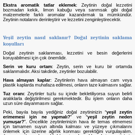
Ekstra aromatik tatlar eklemek
: Zeytinin doğal lezzetini
bozmadan kekik, limon kabuğu veya sarımsak gibi doğal
malzemelerle farklı aromalar kazandırmak ta mümkündür.
Zeytinin notalarını derinleştirir ve lezzetini zenginleştirecektir.
Yeşil zeytin nasıl saklanır? Doğal zeytinin saklama
koşulları
Doğal zeytinin saklanması, lezzetini ve besin değerlerini
koruyabilmesi için çok önemlidir.
Serin ve kuru ortam
: Zeytin, serin ve kuru bir ortamda
saklanmalıdır. Aksi takdirde, zeytinler bozulabilir.
Hava almayan kaplar
: Zeytinlerin hava almayan cam veya
plastik kaplarda muhafaza edilmesi, onların taze kalmasını sağlar.
Tuz oranı
: Zeytinler tuzlu su içinde bekletiliyorsa suyun belirli
aralıklarla değiştirilmesi gerekmektedir. Bu işlem onların daha
uzun süre dayanmasını sağlar.
Peki, bayıla bayıla yediğiniz doğal zeytininizin
“
yeşil zeytin
erimemesi için ne yapmalı?
” ve “
yeşil zeytin neden
yumuşar?
”.
Öncelikle zeytinlerinizin hava ile temas etmemesi
için tamamen suyun altında kalması ve yüzeye çıkmalarını
önlemek için üzerine ağırlık konması gerektiğini vurgulayalım.