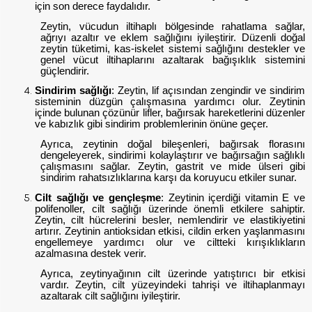
için son derece faydalıdır.
Zeytin, vücudun iltihaplı bölgesinde rahatlama sağlar,
ağrıyı azaltır ve eklem sağlığını iyileştirir. Düzenli doğal
zeytin tüketimi, kas-iskelet sistemi sağlığını destekler ve
genel vücut iltihaplarını azaltarak bağışıklık sistemini
güçlendirir.
Sindirim sağlığı
:
Zeytin, lif açısından zengindir ve sindirim
sisteminin düzgün çalışmasına yardımcı olur. Zeytinin
içinde bulunan çözünür lifler, bağırsak hareketlerini düzenler
ve kabızlık gibi sindirim problemlerinin önüne geçer.
Ayrıca, zeytinin doğal bileşenleri, bağırsak florasını
dengeleyerek, sindirimi kolaylaştırır ve bağırsağın sağlıklı
çalışmasını sağlar. Zeytin, gastrit ve mide ülseri gibi
sindirim rahatsızlıklarına karşı da koruyucu etkiler sunar.
Cilt sağlığı ve gençleşme
: Zeytinin içerdiği vitamin E ve
polifenoller, cilt sağlığı üzerinde önemli etkilere sahiptir.
Zeytin, cilt hücrelerini besler, nemlendirir ve elastikiyetini
artırır. Zeytinin antioksidan etkisi, cildin erken yaşlanmasını
engellemeye yardımcı olur ve ciltteki kırışıklıkların
azalmasına destek verir.
Ayrıca, zeytinyağının cilt üzerinde yatıştırıcı bir etkisi
vardır. Zeytin, cilt yüzeyindeki tahrişi ve iltihaplanmayı
azaltarak cilt sağlığını iyileştirir.