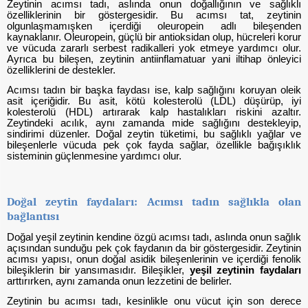
Zeytinin acımsı tadı, aslında onun doğallığının ve sağlıklı
özelliklerinin bir göstergesidir. Bu acımsı tat, zeytinin
olgunlaşmamışken içerdiği oleuropein adlı bileşenden
kaynaklanır. Oleuropein, güçlü bir antioksidan olup, hücreleri korur
ve vücuda zararlı serbest radikalleri yok etmeye yardımcı olur.
Ayrıca bu bileşen, zeytinin antiinflamatuar yani iltihap önleyici
özelliklerini de destekler.
Acımsı tadın bir başka faydası ise, kalp sağlığını koruyan oleik
asit içeriğidir. Bu asit, kötü kolesterolü (LDL) düşürüp, iyi
kolesterolü (HDL) artırarak kalp hastalıkları riskini azaltır.
Zeytindeki acılık, aynı zamanda mide sağlığını destekleyip,
sindirimi düzenler. Doğal zeytin tüketimi, bu sağlıklı yağlar ve
bileşenlerle vücuda pek çok fayda sağlar, özellikle bağışıklık
sisteminin güçlenmesine yardımcı olur.
Doğal zeytin faydaları: Acımsı tadın sağlıkla olan
bağlantısı
Doğal yeşil zeytinin kendine özgü acımsı tadı, aslında onun sağlık
açısından sunduğu pek çok faydanın da bir göstergesidir. Zeytinin
acımsı yapısı, onun doğal asidik bileşenlerinin ve içerdiği fenolik
bileşiklerin bir yansımasıdır. Bileşikler,
yeşil zeytinin faydaları
arttırırken, aynı zamanda onun lezzetini de belirler.
Zeytinin bu acımsı tadı, kesinlikle onu vücut için son derece