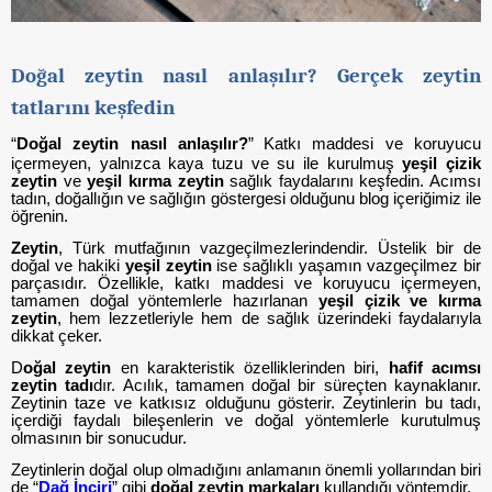
Doğal zeytin nasıl anlaşılır? Gerçek zeytin
tatlarını keşfedin
“
Doğal zeytin nasıl anlaşılır?
”
Katkı maddesi ve koruyucu
içermeyen, yalnızca kaya tuzu ve su ile kurulmuş
yeşil çizik
zeytin
ve
yeşil kırma zeytin
sağlık faydalarını keşfedin. Acımsı
tadın, doğallığın ve sağlığın göstergesi olduğunu blog içeriğimiz ile
öğrenin.
Zeytin
, Türk mutfağının vazgeçilmezlerindendir. Üstelik bir de
doğal ve hakiki
yeşil zeytin
ise sağlıklı yaşamın vazgeçilmez bir
parçasıdır. Özellikle, katkı maddesi ve koruyucu içermeyen,
tamamen doğal yöntemlerle hazırlanan
yeşil
çizik ve kırma
zeytin
, hem lezzetleriyle hem de sağlık üzerindeki faydalarıyla
dikkat çeker.
D
oğal zeytin
en karakteristik özelliklerinden biri,
hafif acımsı
zeytin tadı
dır. Acılık, tamamen doğal bir süreçten kaynaklanır.
Zeytinin taze ve katkısız olduğunu gösterir. Zeytinlerin bu tadı,
içerdiği faydalı bileşenlerin ve doğal yöntemlerle kurutulmuş
olmasının bir sonucudur.
Zeytinlerin doğal olup olmadığını anlamanın önemli yollarından biri
de “
Dağ İnciri
” gibi
doğal zeytin markaları
kullandığı yöntemdir.