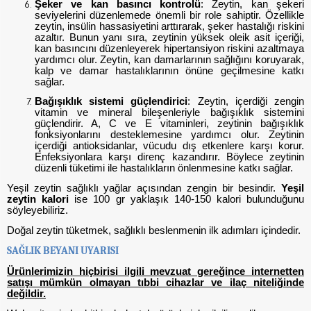
Şeker ve kan basıncı kontrolü
: Zeytin, kan şekeri
seviyelerini düzenlemede önemli bir role sahiptir. Özellikle
zeytin, insülin hassasiyetini arttırarak, şeker hastalığı riskini
azaltır. Bunun yanı sıra, zeytinin yüksek oleik asit içeriği,
kan basıncını düzenleyerek hipertansiyon riskini azaltmaya
yardımcı olur. Zeytin, kan damarlarının sağlığını koruyarak,
kalp ve damar hastalıklarının önüne geçilmesine katkı
sağlar.
Bağışıklık sistemi güçlendirici
: Zeytin, içerdiği zengin
vitamin ve mineral bileşenleriyle bağışıklık sistemini
güçlendirir. A, C ve E vitaminleri, zeytinin bağışıklık
fonksiyonlarını desteklemesine yardımcı olur. Zeytinin
içerdiği antioksidanlar, vücudu dış etkenlere karşı korur.
Enfeksiyonlara karşı direnç kazandırır. Böylece zeytinin
düzenli tüketimi ile hastalıkların önlenmesine katkı sağlar.
Yeşil zeytin sağlıklı yağlar açısından zengin bir besindir.
Yeşil
zeytin kalori
ise 100 gr yaklaşık 140-150 kalori bulunduğunu
söyleyebiliriz.
Doğal zeytin tüketmek, sağlıklı beslenmenin ilk adımları içindedir.
SAĞLIK BEYANI UYARISI
Ürünlerimizin hiçbirisi ilgili mevzuat gereğince internetten
satışı mümkün olmayan tıbbi cihazlar ve ilaç niteliğinde
değildir.