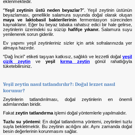
eklenmektedir.
“
Yeşil zeytinin üstü neden beyazlar?
”.
Yeşil zeytinin üstünün
beyazlaması, genellikle salamura suyunda doğal olarak oluşan
maya ve laktobasil bakterilerinin
fermentasyon sürecinden
kaynaklanır. Eğer bu beyaz tabaka rahatsız edici bir hale gelirse,
zeytinlerin üzerindeki su süzüp
hafifçe yıkanır.
Salamura suyu
yenilenerek sorun giderilir.
Ev yapımı yeşil zeytinleriniz sizler için artık sofralarınızda yer
almaya hazırdır.
“Dağ İnciri” etiketi taşıyan katkısız, sağlıklı ve lezzetli doğal
yeşil
çizik zeytin
ve
yeşil
kırma zeytin
gönül rahatlığıyla
tüketebilirsiniz.
Yeşil zeytin nasıl tatlandırılır?: Doğal lezzet nasıl
korunur?
Zeytinlerin tatlandırılması, doğal zeytinlerin en önemli
adımlarından biridir.
Fakat
zeytin tatlandırma
işlemi doğal yöntemlerle yapılmalıdır.
Tuzlu su yöntemi
: En doğal tatlandırma yöntemi, zeytinleri tuzlu
suyla bekletmektir. Bu zeytinin acılığını alır. Aynı zamanda doğal
besin değerlerinin korunmasını sağlar.