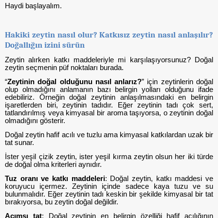
Haydi başlayalım.
Hakiki zeytin nasıl olur? Katkısız zeytin nasıl anlaşılır?
Doğallığın izini sürün
Zeytin alırken katkı maddeleriyle mi karşılaşıyorsunuz? Doğal
zeytin seçmenin püf noktaları burada.
“
Zeytinin doğal olduğunu nasıl anlarız?
”
için zeytinlerin doğal
olup olmadığını anlamanın bazı belirgin yolları olduğunu ifade
edebiliriz. Örneğin doğal zeytinin anlaşılmasındaki en belirgin
işaretlerden biri, zeytinin tadıdır. Eğer zeytinin tadı çok sert,
tatlandırılmış veya kimyasal bir aroma taşıyorsa, o zeytinin doğal
olmadığını gösterir.
Doğal zeytin hafif acılı ve tuzlu ama kimyasal katkılardan uzak bir
tat sunar.
İster yeşil çizik zeytin, ister yeşil kırma zeytin olsun her iki türde
de doğal olma kriterleri aynıdır.
Tuz oranı ve katkı maddeleri
: Doğal zeytin, katkı maddesi ve
koruyucu içermez. Zeytinin içinde sadece kaya tuzu ve su
bulunmalıdır. Eğer zeytinin tadı keskin bir şekilde kimyasal bir tat
bırakıyorsa, bu zeytin doğal değildir.
Acımsı tat
: Doğal zeytinin en belirgin özelliği hafif acılığının